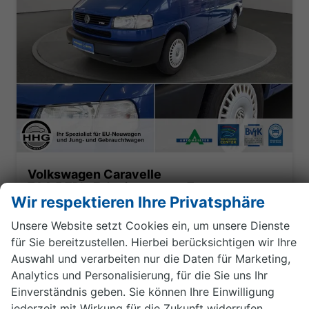
Volkswagen Caravelle
T4 2,5 TDI +Zahnriemen neu+Tempomat
Wir respektieren Ihre Privatsphäre
sofort lieferbar
Gebrauchtwagen
Unsere Website setzt Cookies ein, um unsere Dienste
Fahrzeugnr.
1870
Getriebe
Schaltgetriebe
für Sie bereitzustellen. Hierbei berücksichtigen wir Ihre
Kraftstoff
Diesel
Außenfarbe
Surfblue
Auswahl und verarbeiten nur die Daten für Marketing,
Leistung
75 kW (102 PS)
Kilometerstand
214.462 km
Analytics und Personalisierung, für die Sie uns Ihr
02.02.2000
Einverständnis geben. Sie können Ihre Einwilligung
jederzeit mit Wirkung für die Zukunft widerrufen.