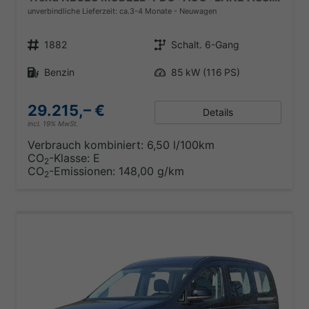
unverbindliche Lieferzeit: ca.3-4 Monate
Neuwagen
Fahrzeugnr.
Getriebe
1882
Schalt. 6-Gang
Kraftstoff
Leistung
Benzin
85 kW (116 PS)
29.215,– €
Details
incl. 19% MwSt.
Verbrauch kombiniert:
6,50 l/100km
CO
-Klasse:
E
2
CO
-Emissionen:
148,00 g/km
2