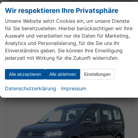
Fahrzeugnr.
Getriebe
1887
Doppelkupplungsgetriebe (DSG)
Wir respektieren Ihre Privatsphäre
Kraftstoff
Leistung
Unsere Website setzt Cookies ein, um unsere Dienste
Benzin
85 kW (116 PS)
für Sie bereitzustellen. Hierbei berücksichtigen wir Ihre
Auswahl und verarbeiten nur die Daten für Marketing,
34.020,– €
Details
Analytics und Personalisierung, für die Sie uns Ihr
incl. 19% MwSt.
Einverständnis geben. Sie können Ihre Einwilligung
Verbrauch kombiniert:
6,70 l/100km
jederzeit mit Wirkung für die Zukunft widerrufen.
CO
-Klasse:
E
2
CO
-Emissionen:
152,00 g/km
2
Alle akzeptieren
Alle ablehnen
Einstellungen
Datenschutzerklärung
Impressum