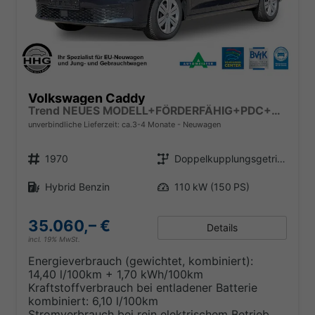
Volkswagen Caddy
Trend NEUES MODELL+FÖRDERFÄHIG+PDC+ACC+LANE ASSIST
unverbindliche Lieferzeit: ca.3-4 Monate
Neuwagen
Fahrzeugnr.
Getriebe
1970
Doppelkupplungsgetriebe (DSG)
Kraftstoff
Leistung
Hybrid Benzin
110 kW (150 PS)
35.060,– €
Details
incl. 19% MwSt.
Energieverbrauch (gewichtet, kombiniert):
14,40 l/100km + 1,70 kWh/100km
Kraftstoffverbrauch bei entladener Batterie
kombiniert:
6,10 l/100km
Stromverbrauch bei rein elektrischem Betrieb