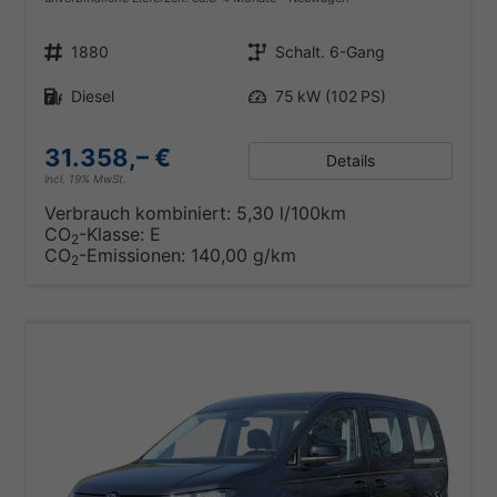
Fahrzeugnr.
Getriebe
1880
Schalt. 6-Gang
Kraftstoff
Leistung
Diesel
75 kW (102 PS)
31.358,– €
Details
incl. 19% MwSt.
Verbrauch kombiniert:
5,30 l/100km
CO
-Klasse:
E
2
CO
-Emissionen:
140,00 g/km
2