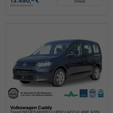
13.490,– €
Details
Differenzbesteuert
Volkswagen Caddy
Trend NEUES MODELL+PDC+ACC+LANE ASSIST