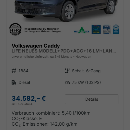
Volkswagen Caddy
LIFE NEUES MODELL+PDC+ACC+16 LM+LANE ASSIST
unverbindliche Lieferzeit: ca.3-4 Monate
Neuwagen
Fahrzeugnr.
Getriebe
1884
Schalt. 6-Gang
Kraftstoff
Leistung
Diesel
75 kW (102 PS)
34.582,– €
Details
incl. 19% MwSt.
Verbrauch kombiniert:
5,40 l/100km
CO
-Klasse:
E
2
CO
-Emissionen:
142,00 g/km
2