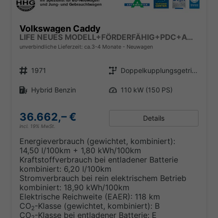
Volkswagen Caddy
LIFE NEUES MODELL+FÖRDERFÄHIG+PDC+ACC+16 LM+LANE ASSIST
unverbindliche Lieferzeit: ca.3-4 Monate
Neuwagen
Fahrzeugnr.
Getriebe
1971
Doppelkupplungsgetriebe (DSG)
Kraftstoff
Leistung
Hybrid Benzin
110 kW (150 PS)
36.662,– €
Details
incl. 19% MwSt.
Energieverbrauch (gewichtet, kombiniert):
14,50 l/100km + 1,80 kWh/100km
Kraftstoffverbrauch bei entladener Batterie
kombiniert:
6,20 l/100km
Stromverbrauch bei rein elektrischem Betrieb
kombiniert:
18,90 kWh/100km
Elektrische Reichweite (EAER):
118 km
CO
-Klasse (gewichtet, kombiniert):
B
2
CO
-Klasse bei entladener Batterie:
E
2