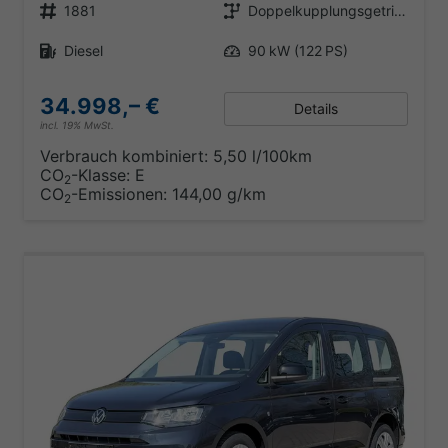
Fahrzeugnr.
Getriebe
1881
Doppelkupplungsgetriebe (DSG)
Kraftstoff
Leistung
Diesel
90 kW (122 PS)
34.998,– €
Details
incl. 19% MwSt.
Verbrauch kombiniert:
5,50 l/100km
CO
-Klasse:
E
2
CO
-Emissionen:
144,00 g/km
2