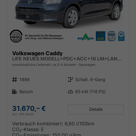
Volkswagen Caddy
LIFE NEUES MODELL+PDC+ACC+16 LM+LANE ASSIST
unverbindliche Lieferzeit: ca.3-4 Monate
Neuwagen
Fahrzeugnr.
Getriebe
1886
Schalt. 6-Gang
Kraftstoff
Leistung
Benzin
85 kW (116 PS)
31.670,– €
Details
incl. 19% MwSt.
Verbrauch kombiniert:
6,60 l/100km
CO
-Klasse:
E
2
CO
-Emissionen:
150,00 g/km