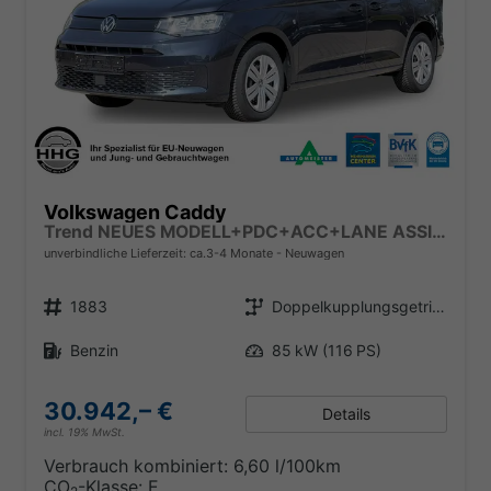
Volkswagen Caddy
Trend NEUES MODELL+PDC+ACC+LANE ASSIST
unverbindliche Lieferzeit: ca.3-4 Monate
Neuwagen
Fahrzeugnr.
Getriebe
1883
Doppelkupplungsgetriebe (DSG)
Kraftstoff
Leistung
Benzin
85 kW (116 PS)
30.942,– €
Details
incl. 19% MwSt.
Verbrauch kombiniert:
6,60 l/100km
CO
-Klasse:
E