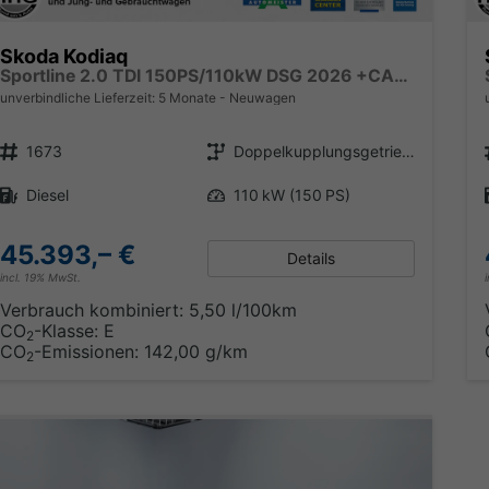
Skoda Kodiaq
Sportline 2.0 TDI 150PS/110kW DSG 2026 +CANTON+CONVENIENCE PLUS+PERFORMANCE+AKUSTIK
unverbindliche Lieferzeit:
5 Monate
Neuwagen
Fahrzeugnr.
Getriebe
1673
Doppelkupplungsgetriebe (DSG)
Kraftstoff
Leistung
Diesel
110 kW (150 PS)
45.393,– €
Details
incl. 19% MwSt.
Verbrauch kombiniert:
5,50 l/100km
CO
-Klasse:
E
2
CO
-Emissionen:
142,00 g/km
2