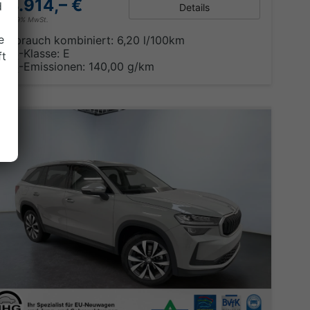
43.914,– €
d
Details
incl. 19% MwSt.
e
Verbrauch kombiniert:
6,20 l/100km
CO
-Klasse:
E
ft
2
CO
-Emissionen:
140,00 g/km
2