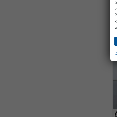
b
v
P
k
w
D