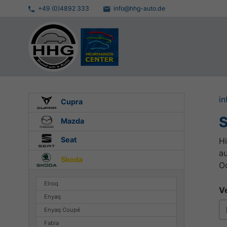
+49 (0)4892 333
info@hhg-auto.de
in
Cupra
S
Mazda
Seat
Hi
au
Skoda
Od
Elroq
Ve
Enyaq
Enyaq Coupé
Fabia