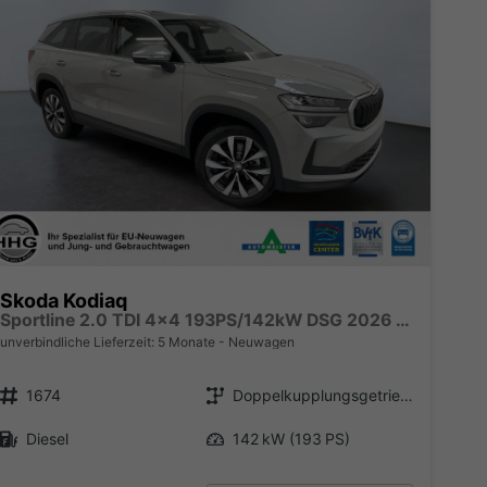
Skoda Kodiaq
Sportline 2.0 TDI 4x4 193PS/142kW DSG 2026 +CANTON+CONVENIENCE PLUS+PERFORMANCE+AKUSTIK
unverbindliche Lieferzeit:
5 Monate
Neuwagen
Fahrzeugnr.
Getriebe
1674
Doppelkupplungsgetriebe (DSG)
Kraftstoff
Leistung
Diesel
142 kW (193 PS)