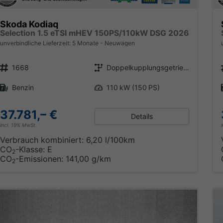
Skoda Kodiaq
Selection 1.5 eTSI mHEV 150PS/110kW DSG 2026
unverbindliche Lieferzeit:
5 Monate
Neuwagen
Fahrzeugnr.
Getriebe
1668
Doppelkupplungsgetriebe (DSG)
Kraftstoff
Leistung
Benzin
110 kW (150 PS)
37.781,– €
Details
incl. 19% MwSt.
Verbrauch kombiniert:
6,20 l/100km
CO
-Klasse:
E
2
CO
-Emissionen:
141,00 g/km
2