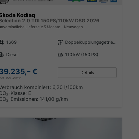
Skoda Kodiaq
Selection 2.0 TDI 150PS/110kW DSG 2026
unverbindliche Lieferzeit:
5 Monate
Neuwagen
Fahrzeugnr.
Getriebe
1669
Doppelkupplungsgetriebe (DSG)
Kraftstoff
Leistung
Diesel
110 kW (150 PS)
39.235,– €
Details
incl. 19% MwSt.
Verbrauch kombiniert:
6,20 l/100km
CO
-Klasse:
E
2
CO
-Emissionen:
141,00 g/km
2