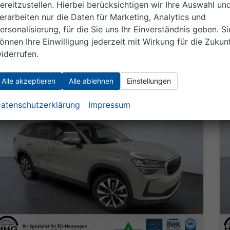
42.251,– €
ereitzustellen. Hierbei berücksichtigen wir Ihre Auswahl un
Details
incl. 19% MwSt.
erarbeiten nur die Daten für Marketing, Analytics und
ersonalisierung, für die Sie uns Ihr Einverständnis geben. Si
Verbrauch kombiniert:
6,20 l/100km
CO
-Klasse:
E
önnen Ihre Einwilligung jederzeit mit Wirkung für die Zukun
2
CO
-Emissionen:
141,00 g/km
2
iderrufen.
Alle akzeptieren
Alle ablehnen
Einstellungen
atenschutzerklärung
Impressum