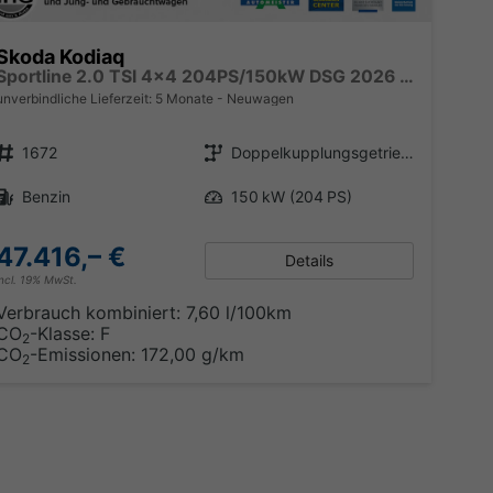
Skoda Kodiaq
Sportline 2.0 TSI 4x4 204PS/150kW DSG 2026 +CANTON+CONVENIENCE PLUS+PERFORMANCE+AKUSTIK
unverbindliche Lieferzeit:
5 Monate
Neuwagen
Fahrzeugnr.
Getriebe
1672
Doppelkupplungsgetriebe (DSG)
Kraftstoff
Leistung
Benzin
150 kW (204 PS)
47.416,– €
Details
incl. 19% MwSt.
Verbrauch kombiniert:
7,60 l/100km
CO
-Klasse:
F
2
CO
-Emissionen:
172,00 g/km
2