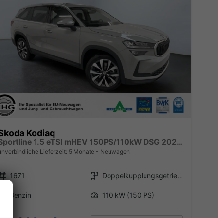
Skoda Kodiaq
Sportline 1.5 eTSI mHEV 150PS/110kW DSG 2026 +CANTON+CONVENIENCE PLUS+PERFORMANCE+AKUSTIK
unverbindliche Lieferzeit:
5 Monate
Neuwagen
Fahrzeugnr.
Getriebe
1671
Doppelkupplungsgetriebe (DSG)
Kraftstoff
Leistung
Benzin
110 kW (150 PS)