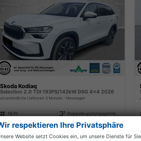
Skoda Kodiaq
Selection 2.0 TDI 193PS/142kW DSG 4x4 2026
unverbindliche Lieferzeit:
5 Monate
Neuwagen
Fahrzeugnr.
Getriebe
1670
Doppelkupplungsgetriebe (DSG)
Wir respektieren Ihre Privatsphäre
Kraftstoff
Leistung
Diesel
142 kW (193 PS)
nsere Website setzt Cookies ein, um unsere Dienste für Sie